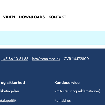
VIDEN
DOWNLOADS
KONTAKT
•
+45 86 10 61 66
•
info@scan-med.dk
• CVR 14472800
r og sikkerhed
Kundeservice
sbetingelser
RMA (retur og reklamationer)
datapolitik
Kontakt os