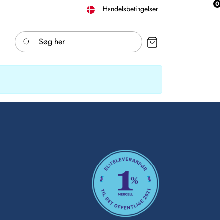
0
Handelsbetingelser
Søg her
INDKØBSKURV